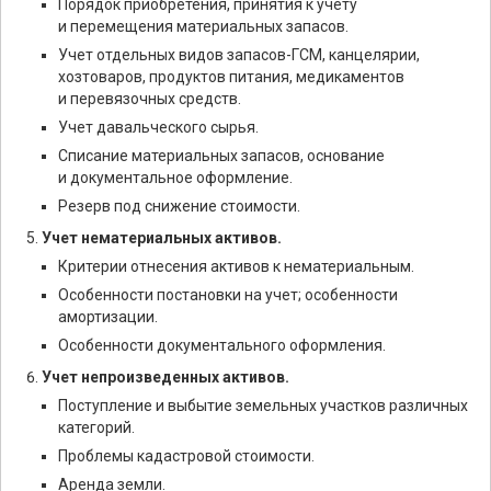
Порядок приобретения, принятия к учету
и перемещения материальных запасов.
Учет отдельных видов запасов-ГСМ, канцелярии,
хозтоваров, продуктов питания, медикаментов
и перевязочных средств.
Учет давальческого сырья.
Списание материальных запасов, основание
и документальное оформление.
Резерв под снижение стоимости.
Учет нематериальных активов.
Критерии отнесения активов к нематериальным.
Особенности постановки на учет; особенности
амортизации.
Особенности документального оформления.
Учет непроизведенных активов.
Поступление и выбытие земельных участков различных
категорий.
Проблемы кадастровой стоимости.
Аренда земли.