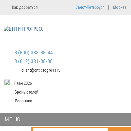
Регистрация
Вход в систему
Как добраться:
Санкт-Петербург
Москва
Email
Зарегистрироваться
Пароль
Мы не передаем ваши данные
третьим лицам и не рассылаем
спам
Запомнить меня
Забыли пароль?
Войти в кабинет
8 (800) 333-88-44
8 (812) 331-88-88
client@cntiprogress.ru
План 2026
Бронь отелей
Рассылка
МЕНЮ