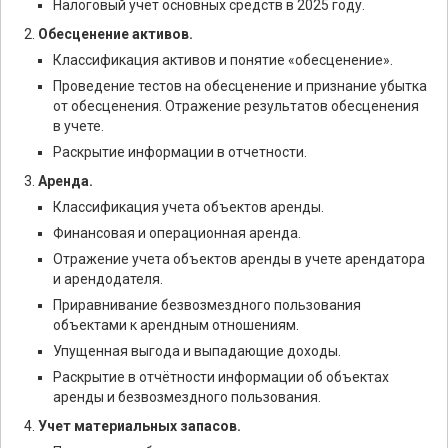
Налоговый учет основных средств в 2025 году.
Обесценение активов.
Классификация активов и понятие «обесценение».
Проведение тестов на обесценение и признание убытка
от обесценения. Отражение результатов обесценения
в учете.
Раскрытие информации в отчетности.
Аренда.
Классификация учета объектов аренды.
Финансовая и операционная аренда.
Отражение учета объектов аренды в учете арендатора
и арендодателя.
Приравнивание безвозмездного пользования
объектами к арендным отношениям.
Упущенная выгода и выпадающие доходы.
Раскрытие в отчётности информации об объектах
аренды и безвозмездного пользования.
Учет материальных запасов.