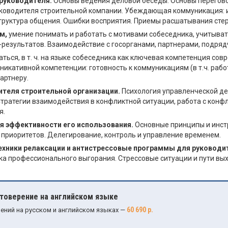
руководителя.
Основы ведения деловой беседы. Основы перегово
руководителя строительной компании. Убеждающая коммуникация:
труктура общения. Ошибки восприятия. Приемы расшатывания сте
ям,
умение понимать и работать с мотивами собеседника, учитыват
-результатов. Взаимодействие с госорганами, партнерами, подряд
ться, в т. ч. на языке собеседника как ключевая компетенция со
икативной компетенции: готовность к коммуникациям (в т.ч. рабо
артнеру.
ителя строительной организации.
Психология управленческой де
тратегии взаимодействия в конфликтной ситуации, работа с конф
я.
я эффективности его использования.
Основные принципы и инст
 приоритетов. Делегирование, контроль и управление временем.
ехники релаксации и антистрессовые программы для руковод
а профессионального выгорания. Стрессовые ситуации и пути вых
стоверение на английском языке
60 690 р.
ений на русском и английском языках —