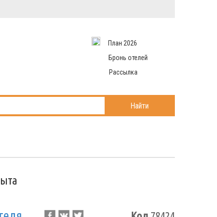
Вход в систему
Email
аться
Пароль
План 2026
и данные
 рассылаем
Запомнить меня
Бронь отелей
Рассылка
Войти в кабинет
ль?
Найти
рыта
теля
Код
78424