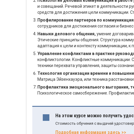
Психология деловых коммуникаций в работе 
и совещаний. Речевой этикет в деятельности 
средств для достижения цели коммуникации. С
Профилирование партнеров по коммуникаци
сотрудников для достижения согласия и бизнес
Навыки делового общения,
умение договарива
Этические принципы общения. Структура коммун
адаптация к цели и контексту коммуникации, к п
Управление конфликтами в практике руковод
конфликтологии. Конфликтные коммуникации. С
техники перехвата управления, защиты сознани
Технология организации времени и повышени
Матрица Эйзенхауэра, или техника расстановки
Профилактика эмоционального выгорания, т
Психологическое самосбережение. Профилактик
На этом курсе можно получить удо
Стоимость обучения с выдачей удостовер
Подробная информация здесь >>