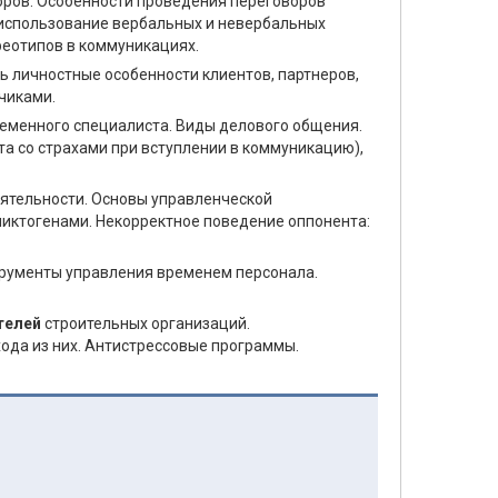
ров. Особенности проведения переговоров
 использование вербальных и невербальных
реотипов в коммуникациях.
ь личностные особенности клиентов, партнеров,
чиками.
временного специалиста. Виды делового общения.
та со страхами при вступлении в коммуникацию),
ятельности. Основы управленческой
ликтогенами. Некорректное поведение оппонента:
рументы управления временем персонала.
ителей
строительных организаций.
ода из них. Антистрессовые программы.