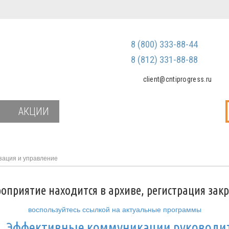
Регистрация
Зарегистриров
8 (800) 333-88-44
Мы не передаем ваш
третьим лицам и не
8 (812) 331-88-88
спам
client@cntiprogress.ru
Забыли паро
АКЦИИ
зация и управление
оприятие находится в архиве, регистрация зак
воспользуйтесь ссылкой на актуальные программы
и
Эффективные коммуникации руководи