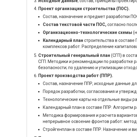
Исходные данные
, состав, принципы проекти
Проект организации строительства (ПОС).
Состав, назначение и предмет разработки ПО
Состав текстовой части ПОС,
согласно посл
Организационно-технологические схемы
(н
Календарный план
строительства в составе
комплексов работ. Распределение капиталов
Строительный генеральный план
(СГП) в сос
СГП. Методики и рекомендации по разработке р
безопасности; по удалению и утилизации отходо
Проект производства работ (ППР).
Состав, назначение ППР, исходные данные дл
Порядок разработки, согласования и утвержд
Технологические карты на отдельные виды ра
Календарный план в составе ППР. Алгоритм р
Методика формирования и расчета вариантов
непрерывное освоение фронтов работ: метод 
Стройгенплан в составе ППР. Назначение и в