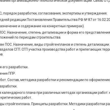
рования организационно-технологической документации. Связь ОТД
С, порядок разработки, согласования, экспертизы и утверждения.
едней редакции Постановления Правительства РФ № 87 от 16.02.20
азначение и содержание на конкретных примерах).
 ПОС. Назначение, степень детализации и форма его представлен
ложений по периодам строительства.
таве ПОС. Назначение, виды стройгенпланов и степень детализаци
азделов СГП. СГП участка производства работ и прилегающих тер
в.
я его разработки.
ения ППР.
бот. Состав, методика разработки и рекомендации по оформлению
азработки.
 календарного плана при различных методах организации работ: 
критических работ.
иды стройгенплана. Принципы разработки. Методики разработки р