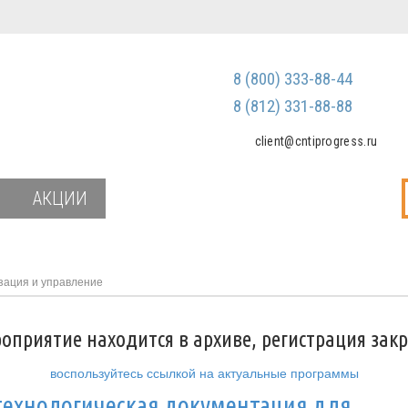
Регистрация
Зарегистриров
8 (800) 333-88-44
Мы не передаем ваш
третьим лицам и не
8 (812) 331-88-88
спам
client@cntiprogress.ru
Забыли паро
АКЦИИ
зация и управление
оприятие находится в архиве, регистрация зак
воспользуйтесь ссылкой на актуальные программы
технологическая документация для