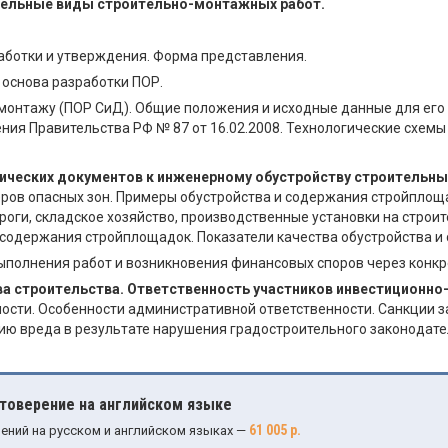
тдельные виды строительно-монтажных работ.
аботки и утверждения. Форма представления.
основа разработки ПОР.
демонтажу (ПОР СиД). Общие положения и исходные данные для его
ния Правительства РФ № 87 от 16.02.2008. Технологические схемы
дических документов к инженерному обустройству строительн
ров опасных зон. Примеры обустройства и содержания стройплоща
роги, складское хозяйство, производственные установки на стро
а содержания стройплощадок. Показатели качества обустройства 
полнения работ и возникновения финансовых споров через конкр
ва строительства. Ответственность участников инвестиционно
ости. Особенности административной ответственности. Санкции з
ию вреда в результате нарушения градостроительного законодате
стоверение на английском языке
61 005 р.
ений на русском и английском языках —