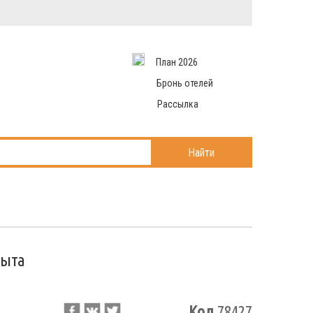
Вход в систему
Email
аться
Пароль
План 2026
и данные
 рассылаем
Запомнить меня
Бронь отелей
Рассылка
Войти в кабинет
ль?
Найти
рыта
Код
78427