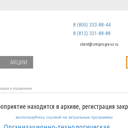
Регистрация
Зарегистриров
8 (800) 333-88-44
Мы не передаем ваш
третьим лицам и не
8 (812) 331-88-88
спам
client@cntiprogress.ru
Забыли паро
АКЦИИ
зация и управление
оприятие находится в архиве, регистрация зак
воспользуйтесь ссылкой на актуальные программы
и
Организационно-технологическая