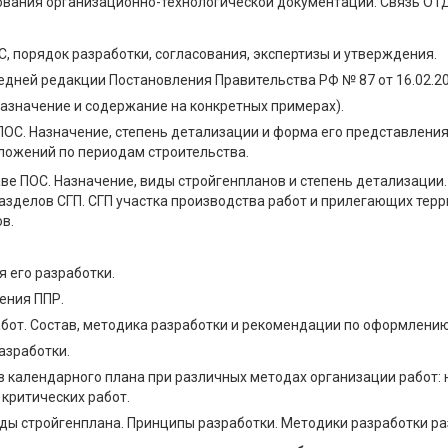
рования организационно-технологической документации. Связь ОТД
С, порядок разработки, согласования, экспертизы и утверждения.
едней редакции Постановления Правительства РФ № 87 от 16.02.20
азначение и содержание на конкретных примерах).
 ПОС. Назначение, степень детализации и форма его представлен
ложений по периодам строительства.
таве ПОС. Назначение, виды стройгенпланов и степень детализаци
азделов СГП. СГП участка производства работ и прилегающих тер
в.
я его разработки.
ения ППР.
бот. Состав, методика разработки и рекомендации по оформлению
азработки.
 календарного плана при различных методах организации работ: 
критических работ.
иды стройгенплана. Принципы разработки. Методики разработки р