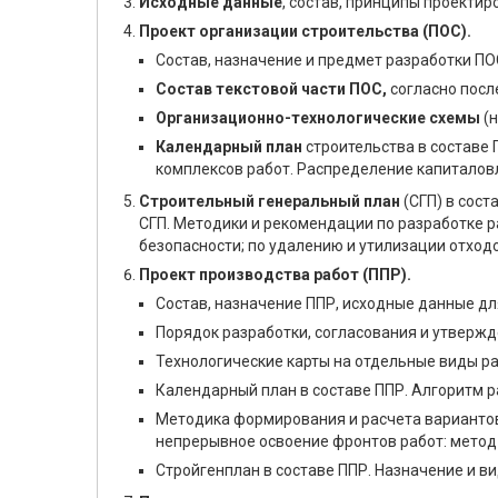
Исходные данные
, состав, принципы проекти
Проект организации строительства (ПОС).
Состав, назначение и предмет разработки ПО
Состав текстовой части ПОС,
согласно посл
Организационно-технологические схемы
(н
Календарный план
строительства в составе
комплексов работ. Распределение капиталов
Строительный генеральный план
(СГП) в сос
СГП. Методики и рекомендации по разработке р
безопасности; по удалению и утилизации отходо
Проект производства работ (ППР).
Состав, назначение ППР, исходные данные дл
Порядок разработки, согласования и утвержд
Технологические карты на отдельные виды ра
Календарный план в составе ППР. Алгоритм р
Методика формирования и расчета вариантов
непрерывное освоение фронтов работ: метод 
Стройгенплан в составе ППР. Назначение и в