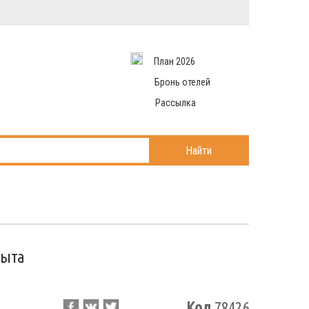
Вход в систему
Email
аться
Пароль
План 2026
и данные
 рассылаем
Запомнить меня
Бронь отелей
Рассылка
Войти в кабинет
ль?
Найти
рыта
Код
78426