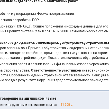
тдельные виды строительно-монтажных работ.
аботки и утверждения. Форма представления.
основа разработки ПОР.
демонтажу (ПОР СиД). Общие положения и исходные данные для его
ния Правительства РФ № 87 от 16.02.2008. Технологические схемы
дических документов к инженерному обустройству строительн
ров опасных зон. Примеры обустройства и содержания стройплоща
роги, складское хозяйство, производственные установки на стро
а содержания стройплощадок. Показатели качества обустройства 
полнения работ и возникновения финансовых споров через конкр
ва строительства. Ответственность участников инвестиционно
ости. Особенности административной ответственности. Санкции з
ию вреда в результате нарушения градостроительного законодате
стоверение на английском языке
61 005 р.
ений на русском и английском языках —