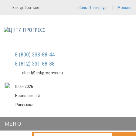
Регистрация
Вход в систему
Как добраться:
Санкт-Петербург
Москва
Email
Зарегистрироваться
Пароль
Мы не передаем ваши данные
третьим лицам и не рассылаем
спам
Запомнить меня
Забыли пароль?
Войти в кабинет
8 (800) 333-88-44
8 (812) 331-88-88
client@cntiprogress.ru
План 2026
Бронь отелей
Рассылка
МЕНЮ