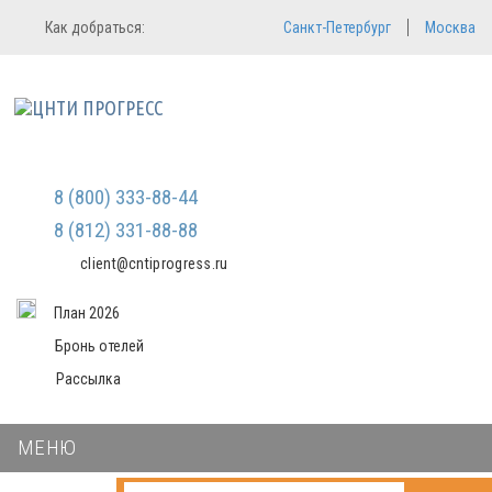
Регистрация
Вход в систему
Как добраться:
Санкт-Петербург
Москва
Email
Зарегистрироваться
Пароль
Мы не передаем ваши данные
третьим лицам и не рассылаем
спам
Запомнить меня
Забыли пароль?
Войти в кабинет
8 (800) 333-88-44
8 (812) 331-88-88
client@cntiprogress.ru
План 2026
Бронь отелей
Рассылка
МЕНЮ