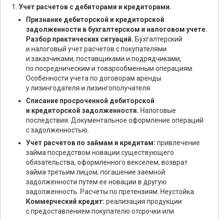
Учет расчетов с дебиторами и кредиторами.
Признание дебиторской и кредиторской
задолженности в бухгалтерском и налоговом учете.
Разбор практических ситуаций.
Бухгалтерский
и налоговый учет расчетов с покупателями
и заказчиками, поставщиками и подрядчиками,
по посредническим и товарообменным операциям.
Особенности учета по договорам аренды
у лизингодателя и лизингополучателя.
Списание просроченной дебиторской
и кредиторской задолженности.
Налоговые
последствия. Документальное оформление операций
с задолженностью.
Учет расчетов по займам и кредитам:
привлечение
займа посредством новации существующего
обязательства, оформленного векселем; возврат
займа третьим лицом; погашение заемной
задолженности путем ее новации в другую
задолженность. Расчеты по претензиям. Неустойка.
Коммерческий кредит:
реализация продукции
с предоставлением покупателю отсрочки или