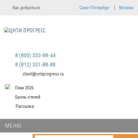
Регистрация
Вход в систему
Как добраться:
Санкт-Петербург
Москва
Email
Зарегистрироваться
Пароль
Мы не передаем ваши данные
третьим лицам и не рассылаем
спам
Запомнить меня
Забыли пароль?
Войти в кабинет
8 (800) 333-88-44
8 (812) 331-88-88
client@cntiprogress.ru
План 2026
Бронь отелей
Рассылка
МЕНЮ