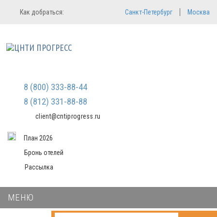
Регистрация
Вход в систему
Как добраться:
Санкт-Петербург
Москва
Email
Зарегистрироваться
Пароль
Мы не передаем ваши данные
третьим лицам и не рассылаем
спам
Запомнить меня
Забыли пароль?
Войти в кабинет
8 (800) 333-88-44
8 (812) 331-88-88
client@cntiprogress.ru
План 2026
Бронь отелей
Рассылка
МЕНЮ