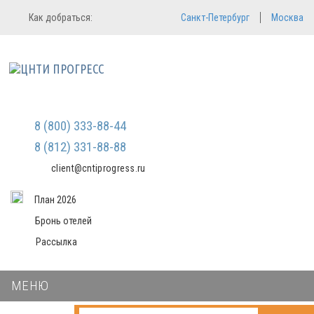
Регистрация
Вход в систему
Как добраться:
Санкт-Петербург
Москва
Email
Зарегистрироваться
Пароль
Мы не передаем ваши данные
третьим лицам и не рассылаем
спам
Запомнить меня
Забыли пароль?
Войти в кабинет
8 (800) 333-88-44
8 (812) 331-88-88
client@cntiprogress.ru
План 2026
Бронь отелей
Рассылка
МЕНЮ