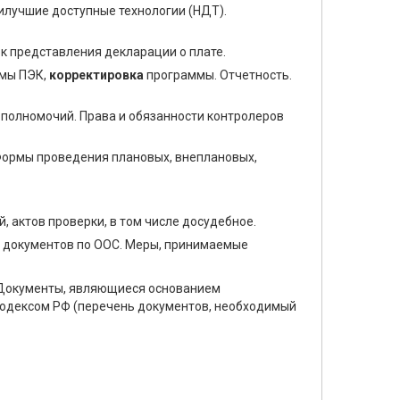
илучшие доступные технологии (НДТ).
к представления декларации о плате.
ммы ПЭК,
корректировка
программы. Отчетность.
полномочий. Права и обязанности контролеров
Формы проведения плановых, внеплановых,
 актов проверки, в том числе досудебное.
х документов по ООС. Меры, принимаемые
 Документы, являющиеся основанием
 кодексом РФ (перечень документов, необходимый