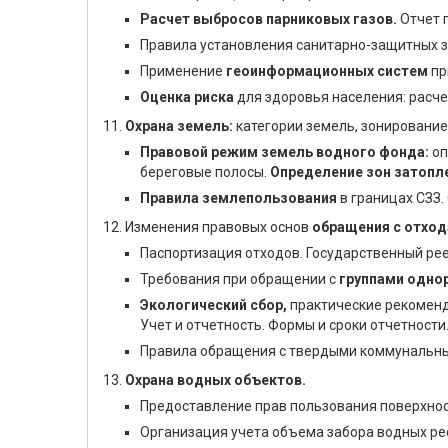
Расчет выбросов парниковых газов.
Отчет 
Правила установления санитарно-защитных зо
Применение
геоинформационных систем
пр
Оценка риска
для здоровья населения: расче
Охрана земель:
категории земель, зонирование
Правовой режим земель водного фонда:
оп
береговые полосы.
Определение зон затопл
Правила землепользования
в границах СЗЗ.
Изменения правовых основ
обращения с отход
Паспортизация отходов. Государственный ре
Требования при обращении с
группами одно
Экологический сбор,
практические рекоменд
Учет и отчетность. Формы и сроки отчетности
Правила обращения с твердыми коммунальным
Охрана водных объектов.
Предоставление прав пользования поверхно
Организация учета объема забора водных рес