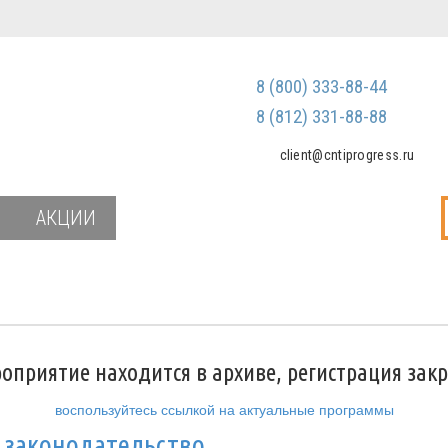
Регистрация
Зарегистриров
8 (800) 333-88-44
Мы не передаем ваш
третьим лицам и не
8 (812) 331-88-88
спам
client@cntiprogress.ru
Забыли паро
АКЦИИ
оприятие находится в архиве, регистрация зак
воспользуйтесь ссылкой на актуальные программы
 законодательство