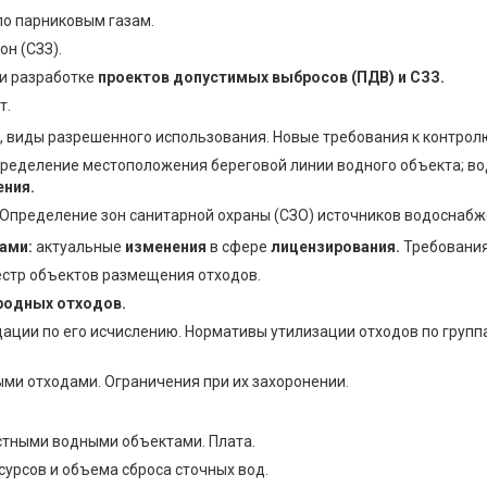
по парниковым газам.
н (СЗЗ).
и разработке
проектов допустимых выбросов (ПДВ) и СЗЗ.
т.
, виды разрешенного использования. Новые требования к контрол
ределение местоположения береговой линии водного объекта; в
ения.
 Определение зон санитарной охраны (СЗО) источников водоснабж
ами:
актуальные
изменения
в сфере
лицензирования.
Требования
естр объектов размещения отходов.
родных отходов.
ации по его исчислению. Нормативы утилизации отходов по групп
.
и отходами. Ограничения при их захоронении.
стными водными объектами. Плата.
урсов и объема сброса сточных вод.