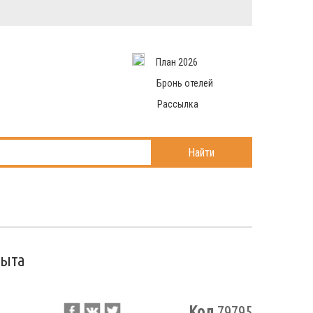
Вход в систему
Email
аться
Пароль
План 2026
и данные
 рассылаем
Запомнить меня
Бронь отелей
Рассылка
Войти в кабинет
ль?
Найти
рыта
Код
79795