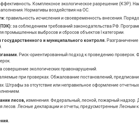
ффективность. Комплексное экологическое разрешение (КЭР). На
заполнения. Нормативы воздействия на ОС.
ти:
правильность исчисления и своевременность внесения. Порядо
ПЭК):
за соблюдением требований законодательства РФ. Програ
я промышленных выбросов и сбросов объектов I категории.
 государственного и муниципального контроля.
Разграничение 
.
рганами.
Риск-ориентированный подход к проведению проверок. 
ерок.
а совершение экологических правонарушений.
ляемые при проверках. Обжалование постановлений, предписаний,
ах. Штрафы за отсутствие или неправильное оформление отчетны
олнением.
ании лесов,
изменения. Федеральный, лесной, пожарный надзор.
ния лесов. Лесные декларации и отчеты, предусмотренные Лесным
ния.