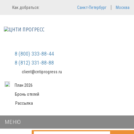
Регистрация
Вход в систему
Как добраться:
Санкт-Петербург
Москва
Email
Зарегистрироваться
Пароль
Мы не передаем ваши данные
третьим лицам и не рассылаем
спам
Запомнить меня
Забыли пароль?
Войти в кабинет
8 (800) 333-88-44
8 (812) 331-88-88
client@cntiprogress.ru
План 2026
Бронь отелей
Рассылка
МЕНЮ