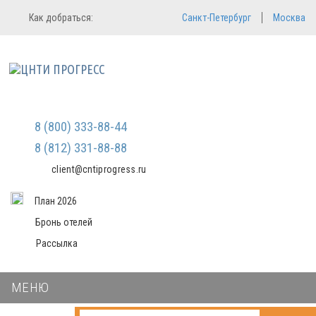
Регистрация
Вход в систему
Как добраться:
Санкт-Петербург
Москва
Email
Зарегистрироваться
Пароль
Мы не передаем ваши данные
третьим лицам и не рассылаем
спам
Запомнить меня
Забыли пароль?
Войти в кабинет
8 (800) 333-88-44
8 (812) 331-88-88
client@cntiprogress.ru
План 2026
Бронь отелей
Рассылка
МЕНЮ