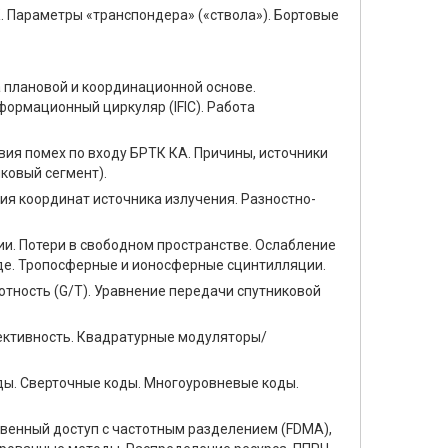
К. Параметры «транспондера» («ствола»). Бортовые
 плановой и координационной основе.
ормационный циркуляр (IFIC). Работа
вия помех по входу БРТК КА. Причины, источники
ковый сегмент).
я координат источника излучения. Разностно-
и. Потери в свободном пространстве. Ослабление
жде. Тропосферные и ионосферные сцинтилляции.
тность (G/T). Уравнение передачи спутниковой
ективность. Квадратурные модуляторы/
ды. Сверточные коды. Многоуровневые коды.
твенный доступ с частотным разделением (FDMA),