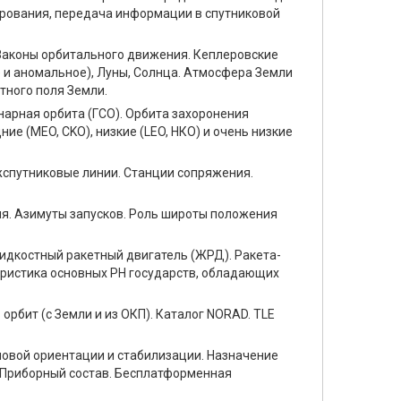
ирования, передача информации в спутниковой
 Законы орбитального движения. Кеплеровские
 и аномальное), Луны, Солнца. Атмосфера Земли
тного поля Земли.
нарная орбита (ГСО). Орбита захоронения
ие (MEO, CKO), низкие (LEO, НКО) и очень низкие
спутниковые линии. Станции сопряжения.
ия. Азимуты запусков. Роль широты положения
Жидкостный ракетный двигатель (ЖРД). Ракета-
еристика основных РН государств, обладающих
рбит (с Земли и из ОКП). Каталог NORAD. TLE
ловой ориентации и стабилизации. Назначение
. Приборный состав. Бесплатформенная