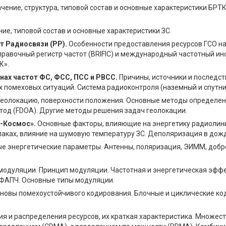
чение, структура, типовой состав и основные характеристики БРТ
ие, типовой состав и основные характеристики ЗС.
 Радиосвязи (РР).
Особенности предоставления ресурсов ГСО на
авочный регистр частот (BRIFIC) и международный частотный инф
К».
нах частот ФС, ФСС, ПСС и РВСС.
Причины, источники и последст
ых помеховых ситуаций. Система радиоконтроля (наземный и спутни
геолокацию, поверхности положения. Основные методы определени
од (FDOA). Другие методы решения задач геолокации.
я-Космос».
Основные факторы, влияющие на энергетику радиолини
блаках, влияние на шумовую температуру ЗС. Деполяризация в до
е энергетические параметры. Антенны, поляризация, ЭИММ, добро
одуляции. Принцип модуляции. Частотная и энергетическая эфф
ФАПЧ. Основные типы модуляции.
новы помехоустойчивого кодирования. Блочные и циклические ко
 и распределения ресурсов, их краткая характеристика. Множес