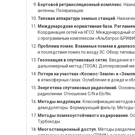
Бортовой ретрансляционный комплекс.
Назна
антенны. Поляризация.
Типовая аппаратура земных станций.
Назначен
Международная нормативная база. Регламент
Координация сетей на НГСО. Международный спр
с программным комплексом «Альбатрос-БРИФИ
Проблема помех. Взаимные помехи в диапазо
и последствия помех по входу ЗС. Обзор типов
Геолокация в спутниковых сетях.
Введение в 
дальномерный метод (TDOA). Доплеровский мет
Потери на участках «Космос-Земля» и «Земл
в атмосферных газах. Ослабление в дожде и о
Энергетика спутниковых радиолиний.
Основны
радиолинии. Отношение C/N и Eb/No.
Методы модуляции.
Классификация методов м
демодуляторы. Формирующий фильтр. Методы 
Методы помехоустойчивого кодирования.
Ос
Турбокоды.
Многостанционный доступ.
Методы разделения