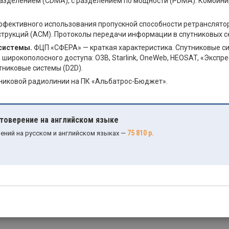
азделением (CDMA), с разделением по мощности (PDMA). Комбини
ффективного использования пропускной способности ретранслято
рукций (АСМ). Протоколы передачи информации в спутниковых сет
системы.
ФЦП «СФЕРА» — краткая характеристика. Спутниковые си
емы широкополосного доступа: O3B, Starlink, OneWeb, HEOSAT, «Эксп
утниковые системы (D2D).
никовой радиолинии на ПК «Альбатрос-Бюджет».
стоверение на английском языке
75 810 р.
ений на русском и английском языках —