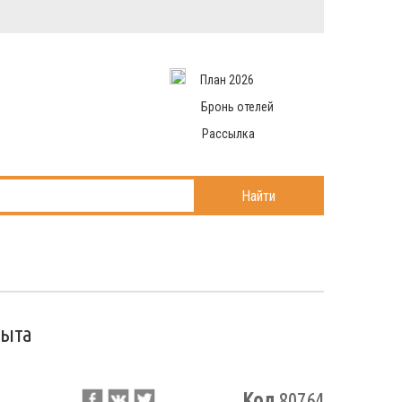
Вход в систему
Email
аться
Пароль
План 2026
и данные
 рассылаем
Запомнить меня
Бронь отелей
Рассылка
Войти в кабинет
ль?
Найти
рыта
Код
80764