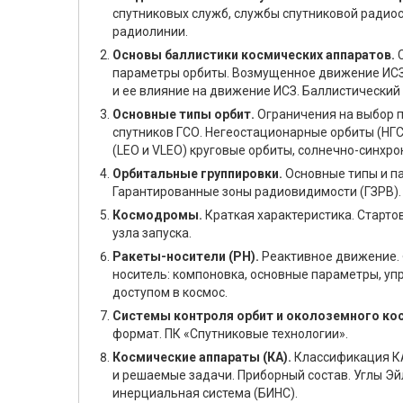
спутниковых служб, службы спутниковой радиос
радиолинии.
Основы баллистики космических аппаратов.
С
параметры орбиты. Возмущенное движение ИСЗ.
и ее влияние на движение ИСЗ. Баллистический
Основные типы орбит.
Ограничения на выбор п
спутников ГСО. Негеостационарные орбиты (НГСО
(LEO и VLEO) круговые орбиты, солнечно-синхро
Орбитальные группировки.
Основные типы и п
Гарантированные зоны радиовидимости (ГЗРВ).
Космодромы.
Краткая характеристика. Старто
узла запуска.
Ракеты-носители (РН).
Реактивное движение. Ф
носитель: компоновка, основные параметры, уп
доступом в космос.
Системы контроля орбит и околоземного ко
формат. ПК «Спутниковые технологии».
Космические аппараты (КА).
Классификация КА
и решаемые задачи. Приборный состав. Углы Э
инерциальная система (БИНС).