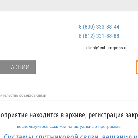
Регистрация
Зарегистриров
8 (800) 333-88-44
Мы не передаем ваш
третьим лицам и не
8 (812) 331-88-88
спам
client@cntiprogress.ru
Забыли паро
АКЦИИ
ительство объектов связи
оприятие находится в архиве, регистрация зак
воспользуйтесь ссылкой на актуальные программы
и
Системы спутниковой связи, вещания и