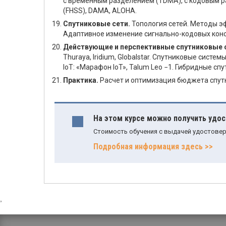
с временным разделением (TDMA), с кодовым р
(FHSS), DAMA, ALOHA.
Спутниковые сети.
Топология сетей. Методы э
Адаптивное изменение сигнально-кодовых конст
Действующие и перспективные спутниковые 
Thuraya, Iridium, Globalstar. Спутниковые сист
IoT: «Марафон IoT», Talum Leo −1. Гибридные сп
Практика.
Расчет и оптимизация бюджета спут
На этом курсе можно получить удо
Стоимость обучения с выдачей удостовер
Подробная информация здесь >>
,