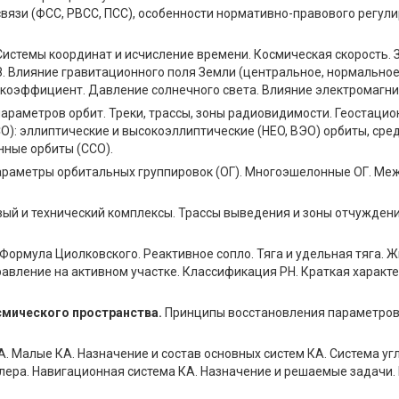
вязи (ФСС, РВСС, ПСС), особенности нормативно-правового регул
истемы координат и исчисление времени. Космическая скорость.
 Влияние гравитационного поля Земли (центральное, нормальное
 коэффициент. Давление солнечного света. Влияние электромагни
араметров орбит. Треки, трассы, зоны радиовидимости. Геостацио
): эллиптические и высокоэллиптические (HEO, ВЭО) орбиты, средн
нные орбиты (ССО).
араметры орбитальных группировок (ОГ). Многоэшелонные ОГ. Меж
вый и технический комплексы. Трассы выведения и зоны отчужден
ормула Циолковского. Реактивное сопло. Тяга и удельная тяга. 
равление на активном участке. Классификация РН. Краткая характ
смического пространства.
Принципы восстановления параметров о
. Малые КА. Назначение и состав основных систем КА. Система уг
йлера. Навигационная система КА. Назначение и решаемые задачи