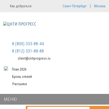
Регистрация
Вход в систему
Как добраться:
Санкт-Петербург
Москва
Email
Зарегистрироваться
Пароль
Мы не передаем ваши данные
третьим лицам и не рассылаем
спам
Запомнить меня
Забыли пароль?
Войти в кабинет
8 (800) 333-88-44
8 (812) 331-88-88
client@cntiprogress.ru
План 2026
Бронь отелей
Рассылка
МЕНЮ