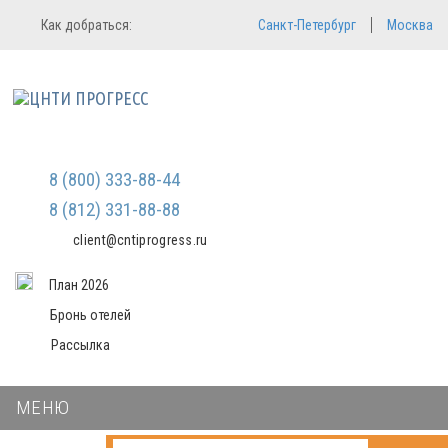
Регистрация
Вход в систему
Как добраться:
Санкт-Петербург
Москва
Email
Зарегистрироваться
Пароль
Мы не передаем ваши данные
третьим лицам и не рассылаем
спам
Запомнить меня
Забыли пароль?
Войти в кабинет
8 (800) 333-88-44
8 (812) 331-88-88
client@cntiprogress.ru
План 2026
Бронь отелей
Рассылка
МЕНЮ