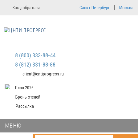
Регистрация
Вход в систему
Как добраться:
Санкт-Петербург
Москва
Email
Зарегистрироваться
Пароль
Мы не передаем ваши данные
третьим лицам и не рассылаем
спам
Запомнить меня
Забыли пароль?
Войти в кабинет
8 (800) 333-88-44
8 (812) 331-88-88
client@cntiprogress.ru
План 2026
Бронь отелей
Рассылка
МЕНЮ