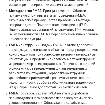
«Дерево неисправностей».
Практическая работа:
анализ
рисков при планировании различных мероприятий.
Методология FMEA.
Принципы метода. Области
применения. Причины и этапы проведения FMEA.
Экономические преимущества применения метода
на производстве. Приоритетное число риска (ПЧР).
Планирование мероприятий по снижению ПЧР. Анализ
их эффективности. FMEA в перспективном планировании
качества продукции.
FMEA конструкции.
Задачи FMEA на этапе доработки
конструкции технического объекта перед утверждением
конструкции или при усовершенствовании имеющейся
конструкции. Определение «слабых» мест конструкции
и принятие мер по их устранению. Получение сведений
о риске отказов предложенных и альтернативных
вариантов конструкции. Доработка конструкции
до наиболее приемлемой с различных точек зрения
технологичности, удобства обслуживания, надежности
и т.д. Сокращение дорогостоящих экспериментов.
FMEA процесса.
Задачи FMEA на этапе доработки
производственного процесса перед запуском или при
усовершенствовании. Обнаружение «слабых» мест