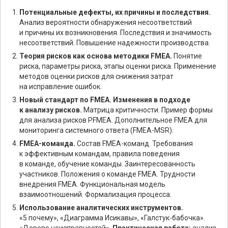
Потенциальные дефекты, их причины и последствия.
Анализ вероятности обнаружения несоответствий
и причины их возникновения. Последствия и значимость
несоответствий. Повышение надежности производства.
Теория рисков как основа методики FMEA.
Понятие
риска, параметры риска, этапы оценки риска. Применение
методов оценки рисков для снижения затрат
на исправление ошибок.
Новый стандарт по FMEA. Изменения в подходе
к анализу рисков.
Матрица критичности. Пример формы
для анализа рисков PFMEA. Дополнительное FMEA для
мониторинга системного ответа (FMEA-MSR).
FMEA-команда.
Состав FMEA-команд. Требования
к эффективным командам, правила поведения
в команде, обучение команды. Заинтересованность
участников. Положения о команде FMEA. Трудности
внедрения FMEA. Функциональная модель
взаимоотношений. Формализация процесса.
Использование аналитических инструментов.
«5 почему», «Диаграмма Исикавы», «Галстук-бабочка».