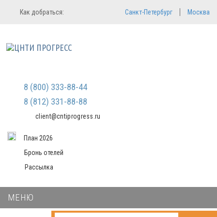
Регистрация
Вход в систему
Как добраться:
Санкт-Петербург
Москва
Email
Зарегистрироваться
Пароль
Мы не передаем ваши данные
третьим лицам и не рассылаем
спам
Запомнить меня
Забыли пароль?
Войти в кабинет
8 (800) 333-88-44
8 (812) 331-88-88
client@cntiprogress.ru
План 2026
Бронь отелей
Рассылка
МЕНЮ