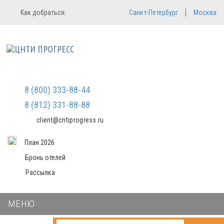
Регистрация
Вход в систему
Как добраться:
Санкт-Петербург
Москва
Email
Зарегистрироваться
Пароль
Мы не передаем ваши данные
третьим лицам и не рассылаем
спам
Запомнить меня
Забыли пароль?
Войти в кабинет
8 (800) 333-88-44
8 (812) 331-88-88
client@cntiprogress.ru
План 2026
Бронь отелей
Рассылка
МЕНЮ