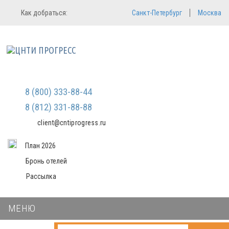
Регистрация
Вход в систему
Как добраться:
Санкт-Петербург
Москва
Email
Зарегистрироваться
Пароль
Мы не передаем ваши данные
третьим лицам и не рассылаем
спам
Запомнить меня
Забыли пароль?
Войти в кабинет
8 (800) 333-88-44
8 (812) 331-88-88
client@cntiprogress.ru
План 2026
Бронь отелей
Рассылка
МЕНЮ