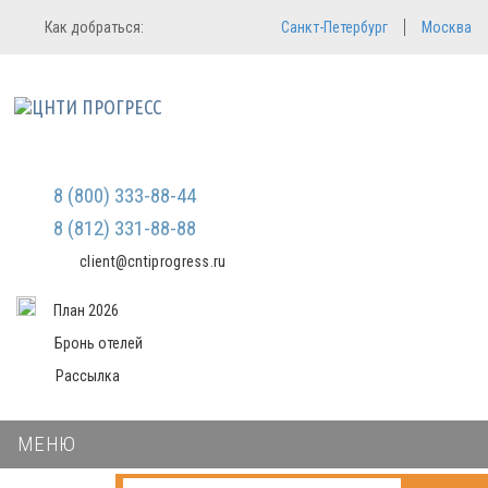
Регистрация
Вход в систему
Как добраться:
Санкт-Петербург
Москва
Email
Зарегистрироваться
Пароль
Мы не передаем ваши данные
третьим лицам и не рассылаем
спам
Запомнить меня
Забыли пароль?
Войти в кабинет
8 (800) 333-88-44
8 (812) 331-88-88
client@cntiprogress.ru
План 2026
Бронь отелей
Рассылка
МЕНЮ