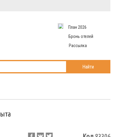
Вход в систему
Email
аться
Пароль
План 2026
и данные
 рассылаем
Запомнить меня
Бронь отелей
Рассылка
Войти в кабинет
ль?
Найти
рыта
Код
83306