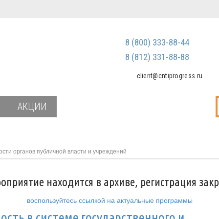
Регистрация
Зарегистриров
8 (800) 333-88-44
Мы не передаем ваш
третьим лицам и не
8 (812) 331-88-88
спам
client@cntiprogress.ru
Забыли паро
АКЦИИ
сти органов публичной власти и учреждений
оприятие находится в архиве, регистрация зак
воспользуйтесь ссылкой на актуальные программы
сть в системе государственного и