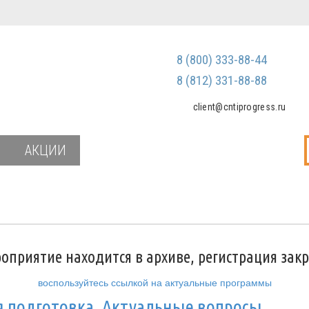
Регистрация
Зарегистриров
8 (800) 333-88-44
Мы не передаем ваш
третьим лицам и не
8 (812) 331-88-88
спам
client@cntiprogress.ru
Забыли паро
АКЦИИ
оприятие находится в архиве, регистрация зак
воспользуйтесь ссылкой на актуальные программы
 подготовка. Актуальные вопросы