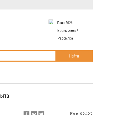
Вход в систему
Email
аться
Пароль
План 2026
и данные
 рассылаем
Запомнить меня
Бронь отелей
Рассылка
Войти в кабинет
ль?
Найти
рыта
Код
83632