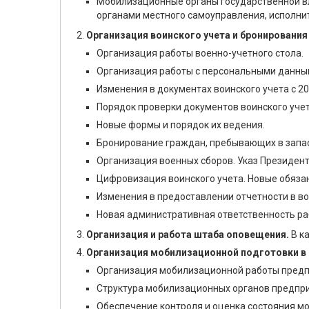
Мобилизационные органы государственной вл
органами местного самоуправления, исполни
Организация воинского учета и бронирования
Организация работы военно-учетного стола.
Организация работы с персональными данным
Изменения в документах воинского учета с 2
Порядок проверки документов воинского уче
Новые формы и порядок их ведения.
Бронирование граждан, пребывающих в запас
Организация военных сборов. Указ Президента
Цифровизация воинского учета. Новые обяза
Изменения в предоставлении отчетности в во
Новая административная ответственность ра
Организация и работа штаба оповещения.
В ка
Организация мобилизационной подготовки в 
Организация мобилизационной работы предп
Структура мобилизационных органов предприя
Обеспечение контроля и оценка состояния м