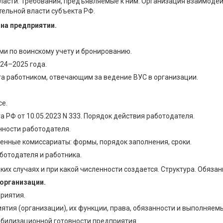
асти. Требования, предъявляемые к ним. Организация взаимодей
тельной власти субъекта РФ.
 на предприятии.
и по воинскому учету и бронированию.
024–2025 года.
та работником, отвечающим за ведение ВУС в организации.
е.
 РФ от 10.05.2023 N 333. Порядок действия работодателя.
нности работодателя.
енные комиссариаты: формы, порядок заполнения, сроки.
ботодателя и работника.
ких случаях и при какой численности создается. Структура. Обяза
организации.
риятия.
тия (организации), их функции, права, обязанности и выполняем
обилизационной готовности предприятия.