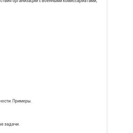
ствия организации с военными комиссариатами,
нности. Примеры.
ые задачи.