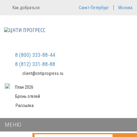
Регистрация
Вход в систему
Как добраться:
Санкт-Петербург
Москва
Email
Зарегистрироваться
Пароль
Мы не передаем ваши данные
третьим лицам и не рассылаем
спам
Запомнить меня
Забыли пароль?
Войти в кабинет
8 (800) 333-88-44
8 (812) 331-88-88
client@cntiprogress.ru
План 2026
Бронь отелей
Рассылка
МЕНЮ