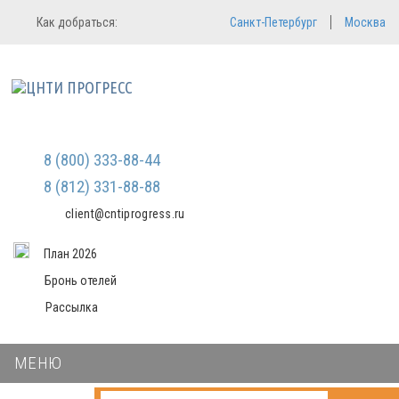
Регистрация
Вход в систему
Как добраться:
Санкт-Петербург
Москва
Email
Зарегистрироваться
Пароль
Мы не передаем ваши данные
третьим лицам и не рассылаем
спам
Запомнить меня
Забыли пароль?
Войти в кабинет
8 (800) 333-88-44
8 (812) 331-88-88
client@cntiprogress.ru
План 2026
Бронь отелей
Рассылка
МЕНЮ