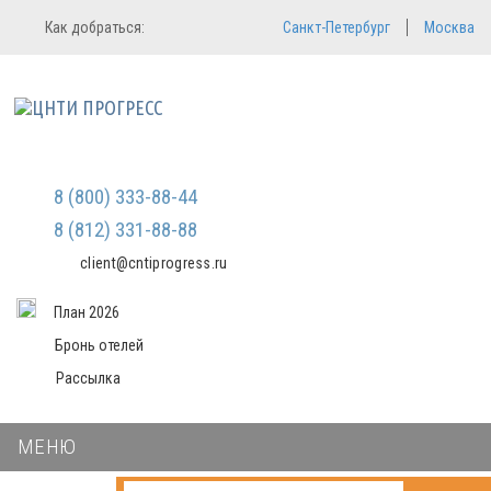
Регистрация
Вход в систему
Как добраться:
Санкт-Петербург
Москва
Email
Зарегистрироваться
Пароль
Мы не передаем ваши данные
третьим лицам и не рассылаем
спам
Запомнить меня
Забыли пароль?
Войти в кабинет
8 (800) 333-88-44
8 (812) 331-88-88
client@cntiprogress.ru
План 2026
Бронь отелей
Рассылка
МЕНЮ