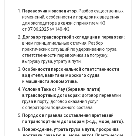
Перевозчик и экспедитор.
Разбор существенных
изменений, особенности и порядок их введения
для экспедитора в связи с принятием ФЗ
от 07.06.2025 № 140-ФЗ.
Договор транспортной экспедиции и перевозки:
в чем принципиальные отличия. Разбор
практических ситуаций по удерживанию груза,
ответственности перевозчика за погрузку,
выгрузку груза, утрату в пути.
Особенности персональной ответственности
водителя, капитана морского судна
и машиниста локомотива.
Условия Таке or Pay (бери или плати)
в транспортных договорах:
договор перевалки
груза в порту, договор оказания услуг
с оператором подвижного состава.
Порядок и правила составления претензий
по транспортным договорам (ж.д., море, авто).
Повреждение, утрата груза в пути, просрочка
доставки груза (ж.д., море, авто).
Практические