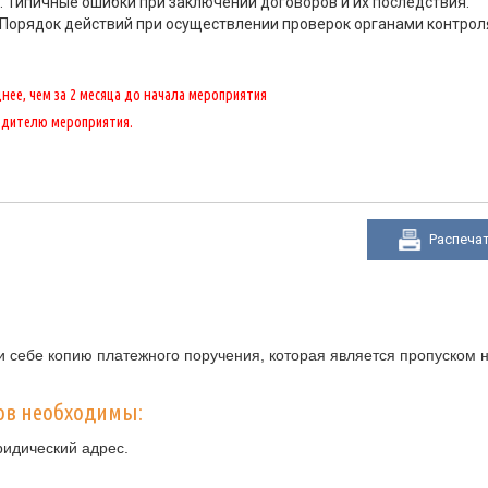
. Типичные ошибки при заключении договоров и их последствия.
Порядок действий при осуществлении проверок органами контрол
ее, чем за 2 месяца до начала мероприятия
одителю мероприятия.
Распеча
 себе копию платежного поручения, которая является пропуском н
ов необходимы:
ридический адрес.