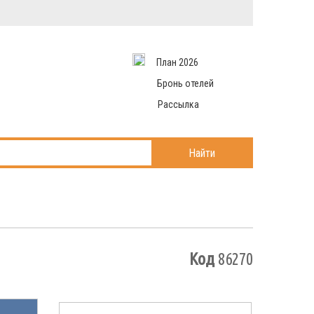
Вход в систему
Email
аться
Пароль
План 2026
и данные
 рассылаем
Запомнить меня
Бронь отелей
Рассылка
Войти в кабинет
ль?
Найти
Код
86270