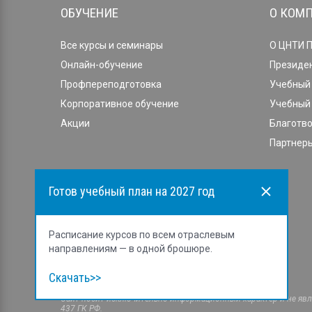
ОБУЧЕНИЕ
О КОМ
Все курсы и семинары
О ЦНТИ 
Онлайн-обучение
Президе
Профпереподготовка
Учебный 
Корпоративное обучение
Учебный 
Акции
Благотв
Партнеры
Готов учебный план на 2027 год
Расписание курсов по всем отраслевым
направлениям — в одной брошюре.
Скачать>>
Cайт носит исключительно информационный характер и не явля
437 ГК РФ.