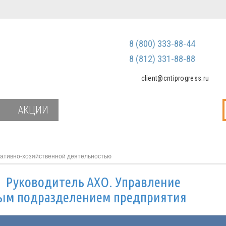
Регистрация
Зарегистриров
8 (800) 333-88-44
Мы не передаем ваш
третьим лицам и не
8 (812) 331-88-88
спам
client@cntiprogress.ru
Забыли паро
АКЦИИ
ативно-хозяйственной деятельностью
и
Руководитель АХО. Управление
ым подразделением предприятия