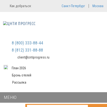
Регистрация
Вход в систему
Как добраться:
Санкт-Петербург
Москва
Email
Зарегистрироваться
Пароль
Мы не передаем ваши данные
третьим лицам и не рассылаем
спам
Запомнить меня
Забыли пароль?
Войти в кабинет
8 (800) 333-88-44
8 (812) 331-88-88
client@cntiprogress.ru
План 2026
Бронь отелей
Рассылка
МЕНЮ