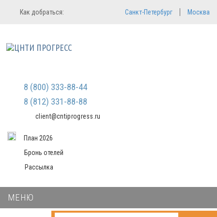
Регистрация
Вход в систему
Как добраться:
Санкт-Петербург
Москва
Email
Зарегистрироваться
Пароль
Мы не передаем ваши данные
третьим лицам и не рассылаем
спам
Запомнить меня
Забыли пароль?
Войти в кабинет
8 (800) 333-88-44
8 (812) 331-88-88
client@cntiprogress.ru
План 2026
Бронь отелей
Рассылка
МЕНЮ