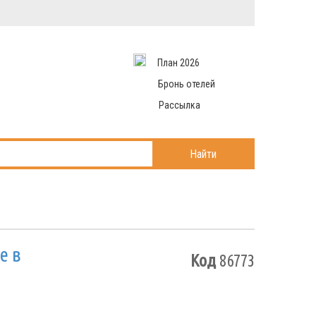
Вход в систему
Email
аться
Пароль
План 2026
и данные
 рассылаем
Запомнить меня
Бронь отелей
Рассылка
Войти в кабинет
ль?
Найти
е в
Код
86773