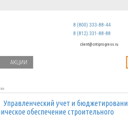
Регистрация
Зарегистриров
8 (800) 333-88-44
Мы не передаем ваш
третьим лицам и не
8 (812) 331-88-88
спам
client@cntiprogress.ru
Забыли паро
АКЦИИ
тва
и
Управленческий учет и бюджетировани
ическое обеспечение строительного