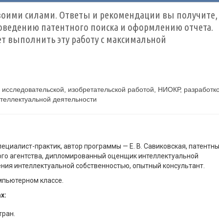
воими силами. Ответы и рекомендации вы получите,
роведению патентного поиска и оформлению отчета.
 выполнить эту работу с максимальной
 исследовательской, изобретательской работой, НИОКР, разработк
теллектуальной деятельности
циалист-практик, автор программы — Е. В. Савиковская, патентн
ого агентства, дипломированный оценщик интеллектуальной
ения интеллектуальной собственностью, опытный консультант.
мпьютерном классе.
х:
тран.