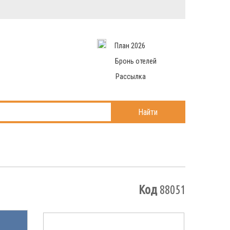
Вход в систему
Email
аться
Пароль
План 2026
и данные
 рассылаем
Запомнить меня
Бронь отелей
Рассылка
Войти в кабинет
ль?
Найти
Код
88051