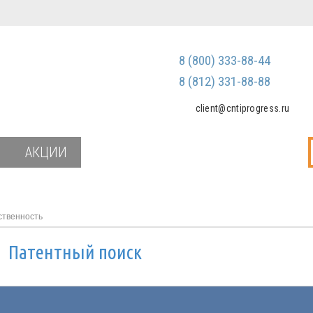
Регистрация
Зарегистриров
8 (800) 333-88-44
Мы не передаем ваш
третьим лицам и не
8 (812) 331-88-88
спам
client@cntiprogress.ru
Забыли паро
АКЦИИ
ственность
и
Патентный поиск