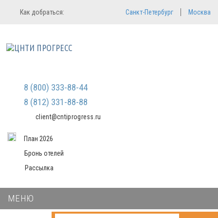
Регистрация
Вход в систему
Как добраться:
Санкт-Петербург
Москва
Email
Зарегистрироваться
Пароль
Мы не передаем ваши данные
третьим лицам и не рассылаем
спам
Запомнить меня
Забыли пароль?
Войти в кабинет
8 (800) 333-88-44
8 (812) 331-88-88
client@cntiprogress.ru
План 2026
Бронь отелей
Рассылка
МЕНЮ