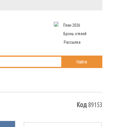
Вход в систему
Email
аться
Пароль
План 2026
и данные
 рассылаем
Запомнить меня
Бронь отелей
Рассылка
Войти в кабинет
ль?
Найти
Код
89153