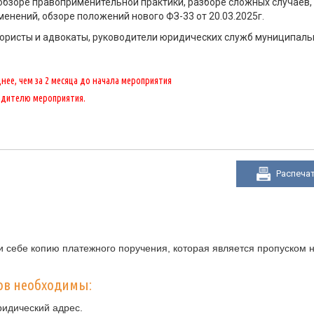
обзоре правоприменительной практики, разборе сложных случаев,
нений, обзоре положений нового ФЗ-33 от 20.03.2025г.
юристы и адвокаты, руководители юридических служб муниципал
ее, чем за 2 месяца до начала мероприятия
одителю мероприятия.
Распеча
 себе копию платежного поручения, которая является пропуском н
ов необходимы:
ридический адрес.