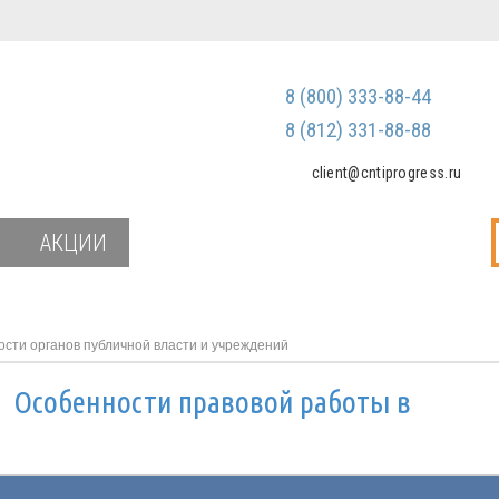
Регистрация
Зарегистриров
8 (800) 333-88-44
Мы не передаем ваш
третьим лицам и не
8 (812) 331-88-88
спам
client@cntiprogress.ru
Забыли паро
АКЦИИ
сти органов публичной власти и учреждений
и
Особенности правовой работы в