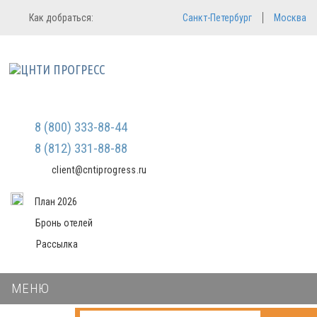
Регистрация
Вход в систему
Как добраться:
Санкт-Петербург
Москва
Email
Зарегистрироваться
Пароль
Мы не передаем ваши данные
третьим лицам и не рассылаем
спам
Запомнить меня
Забыли пароль?
Войти в кабинет
8 (800) 333-88-44
8 (812) 331-88-88
client@cntiprogress.ru
План 2026
Бронь отелей
Рассылка
МЕНЮ