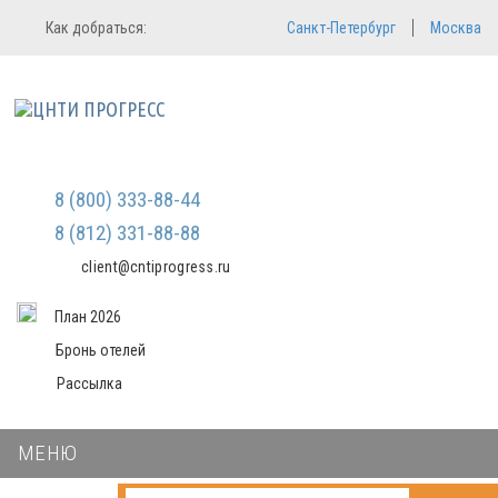
Регистрация
Вход в систему
Как добраться:
Санкт-Петербург
Москва
Email
Зарегистрироваться
Пароль
Мы не передаем ваши данные
третьим лицам и не рассылаем
спам
Запомнить меня
Забыли пароль?
Войти в кабинет
8 (800) 333-88-44
8 (812) 331-88-88
client@cntiprogress.ru
План 2026
Бронь отелей
Рассылка
МЕНЮ