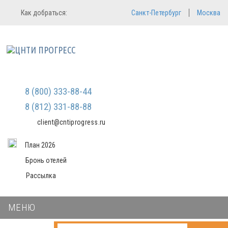
Регистрация
Вход в систему
Как добраться:
Санкт-Петербург
Москва
Email
Зарегистрироваться
Пароль
Мы не передаем ваши данные
третьим лицам и не рассылаем
спам
Запомнить меня
Забыли пароль?
Войти в кабинет
8 (800) 333-88-44
8 (812) 331-88-88
client@cntiprogress.ru
План 2026
Бронь отелей
Рассылка
МЕНЮ