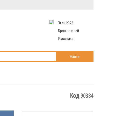
Вход в систему
Email
аться
Пароль
План 2026
и данные
 рассылаем
Запомнить меня
Бронь отелей
Рассылка
Войти в кабинет
ль?
Найти
Код
90384