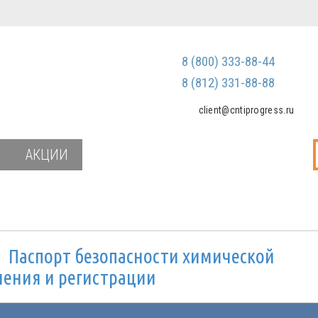
Регистрация
Зарегистриров
8 (800) 333-88-44
Мы не передаем ваш
третьим лицам и не
8 (812) 331-88-88
спам
client@cntiprogress.ru
Забыли паро
АКЦИИ
и
Паспорт безопасности химической
нения и регистрации