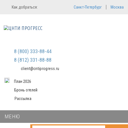
Регистрация
Вход в систему
Как добраться:
Санкт-Петербург
Москва
Email
Зарегистрироваться
Мы не передаем ваши данные
Пароль
третьим лицам и не рассылаем
спам
Запомнить меня
Забыли пароль?
8 (800) 333-88-44
Войти в кабинет
8 (812) 331-88-88
client@cntiprogress.ru
План 2026
Бронь отелей
Рассылка
МЕНЮ