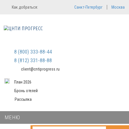
Регистрация
Вход в систему
Как добраться:
Санкт-Петербург
Москва
Email
Зарегистрироваться
Мы не передаем ваши данные
Пароль
третьим лицам и не рассылаем
спам
Запомнить меня
Забыли пароль?
8 (800) 333-88-44
Войти в кабинет
8 (812) 331-88-88
client@cntiprogress.ru
План 2026
Бронь отелей
Рассылка
МЕНЮ