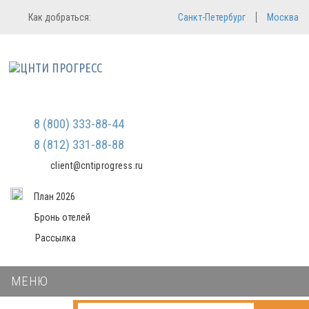
Регистрация
Вход в систему
Как добраться:
Санкт-Петербург
Москва
Email
Зарегистрироваться
Мы не передаем ваши данные
Пароль
третьим лицам и не рассылаем
спам
Запомнить меня
Забыли пароль?
8 (800) 333-88-44
Войти в кабинет
8 (812) 331-88-88
client@cntiprogress.ru
План 2026
Бронь отелей
Рассылка
МЕНЮ