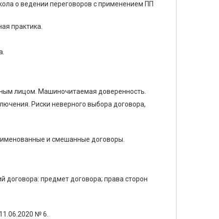
окола о ведении переговоров с применением ПП
ая практика.
а.
нным лицом. Машиночитаемая доверенность.
лючения. Риски неверного выбора договора,
поименованные и смешанные договоры.
й договора: предмет договора; права сторон
1.06.2020 № 6.