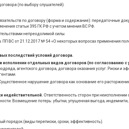
договора (по выбору слушателей).
ательств по договору (форма и содержание): передаточные докум
енения статьи 395 ГК РФ с учетом мнения ВС РФ.
ятельствами непреодолимой силы.
. ПП ВС от 21.12.2017 № 54 «О некоторых вопросах применения по
вых последствий условий договора.
и исполнении отдельных видов договоров (по согласованию с 
подряда, агентского договора, договора оказания услуг. Риски и
гентами.
Существенное нарушение договора как основание его расторжения
ки недействительной.
Ответственность сторон при неисполнении 
ности. Возмещение потерь: убытки, упущенная выгода, индемнити,
й порядок (виды переписки, сроки, эффективность).