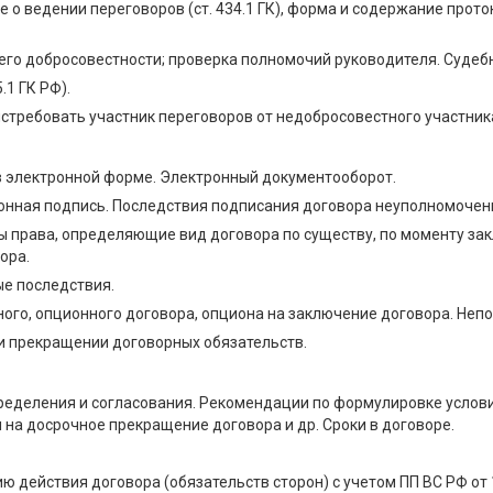
 о ведении переговоров (ст. 434.1 ГК), форма и содержание прот
его добросовестности; проверка полномочий руководителя. Судебн
1 ГК РФ).
стребовать участник переговоров от недобросовестного участник
 в электронной форме. Электронный документооборот.
ронная подпись. Последствия подписания договора неуполномоче
 права, определяющие вид договора по существу, по моменту зак
ора.
е последствия.
ого, опционного договора, опциона на заключение договора. Не
 и прекращении договорных обязательств.
ределения и согласования. Рекомендации по формулировке услови
 на досрочное прекращение договора и др. Сроки в договоре.
 действия договора (обязательств сторон) с учетом ПП ВС РФ от 1