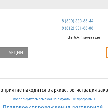
Регистрация
Зарегистриров
8 (800) 333-88-44
Мы не передаем ваш
третьим лицам и не
8 (812) 331-88-88
спам
client@cntiprogress.ru
Забыли паро
АКЦИИ
оприятие находится в архиве, регистрация зак
воспользуйтесь ссылкой на актуальные программы
и
Правовое сопровождение договорной