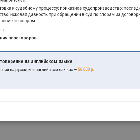
римирителей.
товка к судебному процессу; приказное судопроизводство; после
тво; исковая давность при обращении в суд по спорам из договорн
шение по спорам.
гг.
ния переговоров.
стоверение на английском языке
56 000 р.
ений на русском и английском языках —