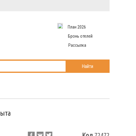
Вход в систему
Email
аться
Пароль
План 2026
и данные
 рассылаем
Запомнить меня
Бронь отелей
Рассылка
Войти в кабинет
ль?
Найти
рыта
Код
72472