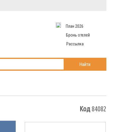
Вход в систему
Email
аться
Пароль
План 2026
и данные
 рассылаем
Запомнить меня
Бронь отелей
Рассылка
Войти в кабинет
ль?
Найти
Код
84082