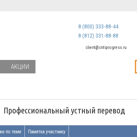
Регистрация
Зарегистриров
8 (800) 333-88-44
Мы не передаем ваш
третьим лицам и не
8 (812) 331-88-88
спам
client@cntiprogress.ru
Забыли паро
АКЦИИ
и
Профессиональный устный перевод
же по теме
Памятка участнику