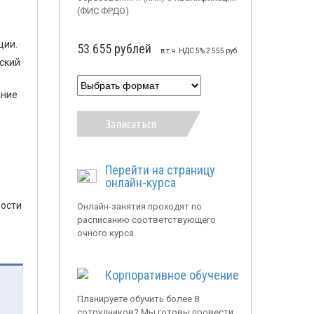
(ФИС ФРДО)
ции.
53 655 рублей
в т.ч. НДС 5% 2 555 руб
сский
ание
Записаться
Перейти на страницу
онлайн-курса
ности
Онлайн-занятия проходят по
расписанию соответствующего
очного курса.
Корпоративное обучение
Планируете обучить более 8
сотрудников? Мы готовы провести