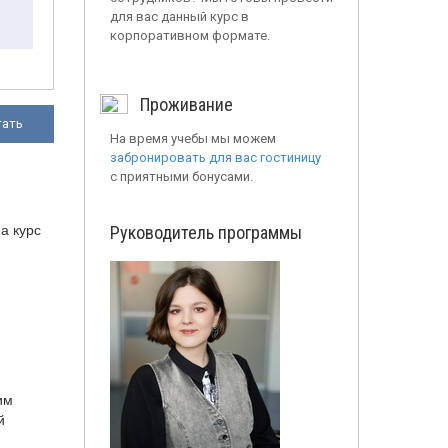
для вас данный курс в
корпоративном формате.
Проживание
тать
На время учебы мы можем
забронировать для вас гостиницу
с приятными бонусами.
а курс
Руководитель программы
им
й