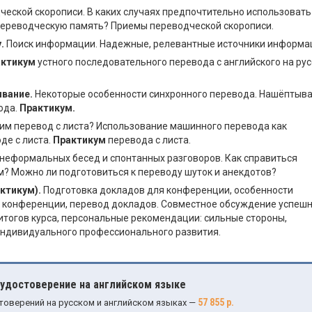
еской скорописи. В каких случаях предпочтительно использовать
а переводческую память? Приемы переводческой скорописи.
.
Поиск информации. Надежные, релевантные источники информа
актикум
устного последовательного перевода с английского на ру
вание.
Некоторые особенности синхронного перевода. Нашёптыв
ода.
Практикум.
дим перевод с листа? Использование машинного перевода как
де с листа.
Практикум
перевода с листа.
неформальных бесед и спонтанных разговоров. Как справиться
? Можно ли подготовиться к переводу шуток и анекдотов?
ктикум).
Подготовка докладов для конференции, особенности
а конференции, перевод докладов. Совместное обсуждение успеш
итогов курса, персональные рекомендации: сильные стороны,
индивидуального профессионального развития.
 удостоверение на английском языке
57 855 р.
товерений на русском и английском языках —