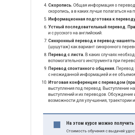
Скоропись.
Общая информация о переводч
скоропись, а в каких лучше полагаться н
Информационная подготовка к переводу
Устный последовательный перевод. Пр
и с русского на английский.
Синхронный перевод и перевод-нашепты
(шушутаж) как вариант синхронного перев
Перевод с листа.
В каких случаях необхо
вспомогательного инструмента при перево
Перевод спонтанного общения.
Перевод 
с неожиданной информацией и ее объемом
Итоговая конференция с переводом (пра
выступления под перевод. Выступление н
выступлений и их переводов. Обсуждение 
возможности для улучшения, траектории 
На этом курсе можно получить
Стоимость обучения с выдачей удос