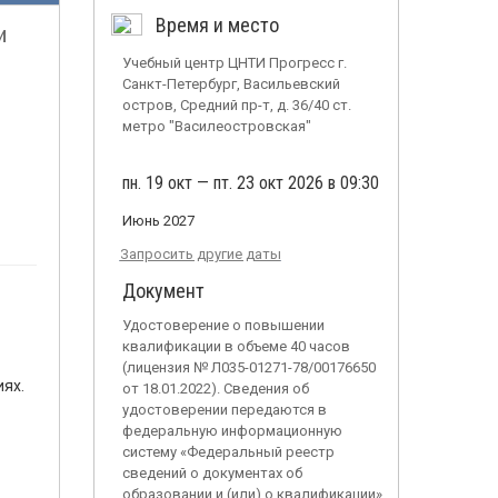
Время и место
и
Учебный центр ЦНТИ Прогресс г.
Санкт-Петербург, Васильевский
остров, Средний пр-т, д. 36/40 ст.
и
метро "Василеостровская"
пн. 19 окт — пт. 23 окт 2026 в 09:30
Июнь 2027
Запросить другие даты
Документ
Удостоверение о повышении
квалификации в объеме 40 часов
(лицензия № Л035-01271-78/00176650
иях.
от 18.01.2022). Сведения об
удостоверении передаются в
федеральную информационную
систему «Федеральный реестр
сведений о документах об
образовании и (или) о квалификации»