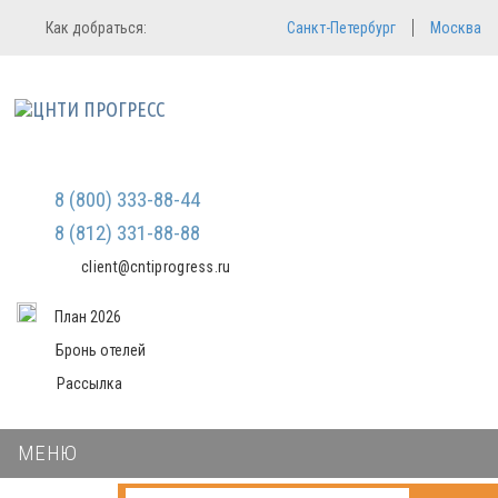
Регистрация
Вход в систему
Как добраться:
Санкт-Петербург
Москва
Email
Зарегистрироваться
Пароль
Мы не передаем ваши данные
третьим лицам и не рассылаем
спам
Запомнить меня
Забыли пароль?
Войти в кабинет
8 (800) 333-88-44
8 (812) 331-88-88
client@cntiprogress.ru
План 2026
Бронь отелей
Рассылка
МЕНЮ