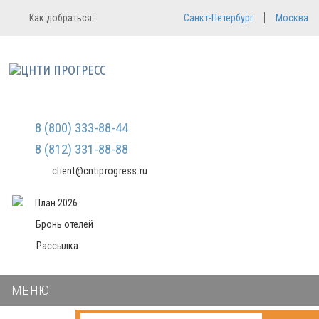
Регистрация
Вход в систему
Как добраться:
Санкт-Петербург
Москва
Email
Зарегистрироваться
Пароль
Мы не передаем ваши данные
третьим лицам и не рассылаем
спам
Запомнить меня
Забыли пароль?
Войти в кабинет
8 (800) 333-88-44
8 (812) 331-88-88
client@cntiprogress.ru
План 2026
Бронь отелей
Рассылка
МЕНЮ