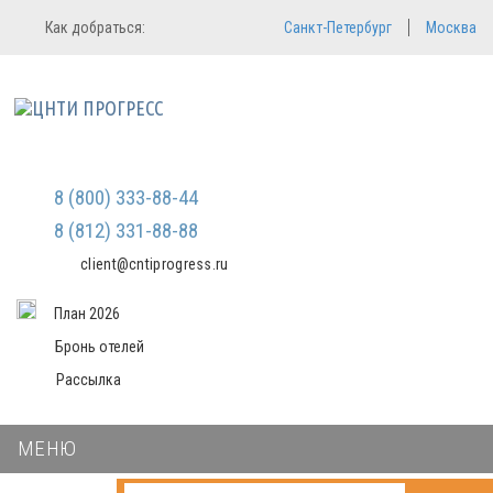
Регистрация
Вход в систему
Как добраться:
Санкт-Петербург
Москва
Email
Зарегистрироваться
Пароль
Мы не передаем ваши данные
третьим лицам и не рассылаем
спам
Запомнить меня
Забыли пароль?
Войти в кабинет
8 (800) 333-88-44
8 (812) 331-88-88
client@cntiprogress.ru
План 2026
Бронь отелей
Рассылка
МЕНЮ