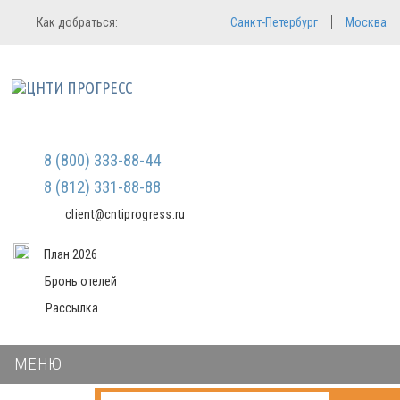
Регистрация
Вход в систему
Как добраться:
Санкт-Петербург
Москва
Email
Зарегистрироваться
Пароль
Мы не передаем ваши данные
третьим лицам и не рассылаем
спам
Запомнить меня
Забыли пароль?
Войти в кабинет
8 (800) 333-88-44
8 (812) 331-88-88
client@cntiprogress.ru
План 2026
Бронь отелей
Рассылка
МЕНЮ