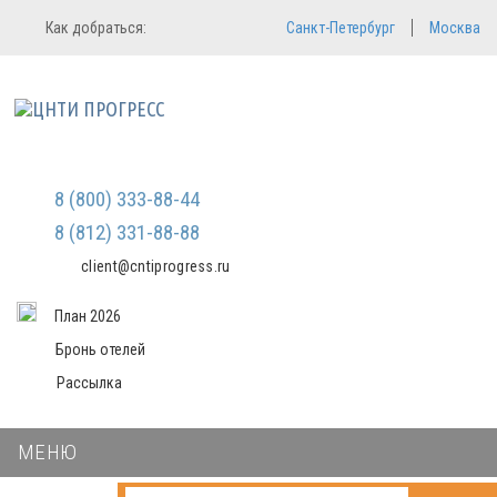
Регистрация
Вход в систему
Как добраться:
Санкт-Петербург
Москва
Email
Зарегистрироваться
Пароль
Мы не передаем ваши данные
третьим лицам и не рассылаем
спам
Запомнить меня
Забыли пароль?
Войти в кабинет
8 (800) 333-88-44
8 (812) 331-88-88
client@cntiprogress.ru
План 2026
Бронь отелей
Рассылка
МЕНЮ