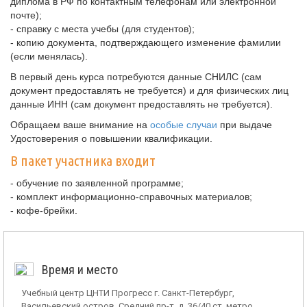
диплома в РФ по контактным телефонам или электронной
почте);
- справку с места учебы (для студентов);
- копию документа, подтверждающего изменение фамилии
(если менялась).
В первый день курса потребуются данные СНИЛС (сам
документ предоставлять не требуется) и для физических лиц
данные ИНН (сам документ предоставлять не требуется).
Обращаем ваше внимание на
особые случаи
при выдаче
Удостоверения о повышении квалификации.
В пакет участника входит
- обучение по заявленной программе;
- комплект информационно-справочных материалов;
- кофе-брейки.
Время и место
Учебный центр ЦНТИ Прогресс г. Санкт-Петербург,
Васильевский остров, Средний пр-т, д. 36/40 ст. метро