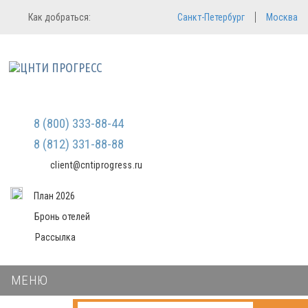
Регистрация
Вход в систему
Как добраться:
Санкт-Петербург
Москва
Email
Зарегистрироваться
Пароль
Мы не передаем ваши данные
третьим лицам и не рассылаем
спам
Запомнить меня
Забыли пароль?
Войти в кабинет
8 (800) 333-88-44
8 (812) 331-88-88
client@cntiprogress.ru
План 2026
Бронь отелей
Рассылка
МЕНЮ