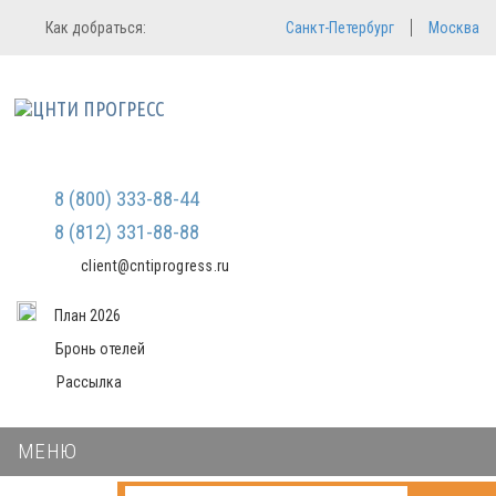
Регистрация
Вход в систему
Как добраться:
Санкт-Петербург
Москва
Email
Зарегистрироваться
Пароль
Мы не передаем ваши данные
третьим лицам и не рассылаем
спам
Запомнить меня
Забыли пароль?
Войти в кабинет
8 (800) 333-88-44
8 (812) 331-88-88
client@cntiprogress.ru
План 2026
Бронь отелей
Рассылка
МЕНЮ