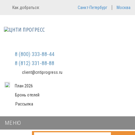
Регистрация
Вход в систему
Как добраться:
Санкт-Петербург
Москва
Email
Зарегистрироваться
Пароль
Мы не передаем ваши данные
третьим лицам и не рассылаем
спам
Запомнить меня
Забыли пароль?
Войти в кабинет
8 (800) 333-88-44
8 (812) 331-88-88
client@cntiprogress.ru
План 2026
Бронь отелей
Рассылка
МЕНЮ