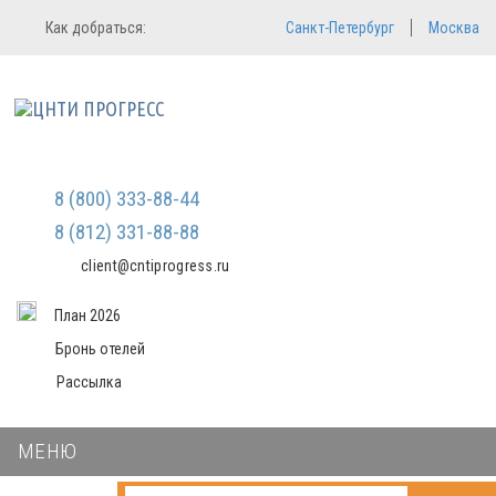
Регистрация
Вход в систему
Как добраться:
Санкт-Петербург
Москва
Email
Зарегистрироваться
Пароль
Мы не передаем ваши данные
третьим лицам и не рассылаем
спам
Запомнить меня
Забыли пароль?
Войти в кабинет
8 (800) 333-88-44
8 (812) 331-88-88
client@cntiprogress.ru
План 2026
Бронь отелей
Рассылка
МЕНЮ